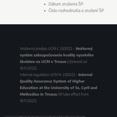
Dátum zrušenia ŠP
Číslo rozhodnutia o zrušení ŠP
Vnútorný predpis UCM č. 23/2022 -
Vnútorný
systém zabezpečovania kvality vysokého
školstva na UCM v Trnave
(účinnosť od
18.11.2022).
Internal regulation UCM N. 23/2022 –
Internal
Quality Assurance System of Higher
Education at the University of Ss. Cyril and
Methodius in Trnava
(IR take effect from
18.11.2022)