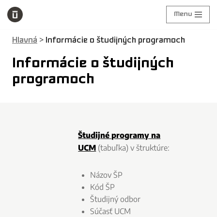
Menu
Preskočiť
na
>
Hlavná
Informácie o študijných programoch
obsah
Informácie o študijných
programoch
Študijné programy na
UCM
(tabuľka) v štruktúre:
Názov ŠP
Kód ŠP
Študijný odbor
Súčasť UCM